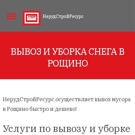
НерудСтройРесурс
ВЫВОЗ И УБОРКА СНЕГА В
РОЩИНО
НерудСтройРесурс осуществляет вывоз мусора
в Рощино быстро и дешево!
Услуги по вывозу и уборке