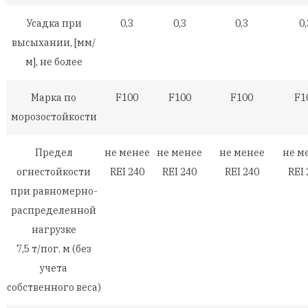
Усадка при
0,3
0,3
0,3
0,
высыхании, [мм/
м], не более
Марка по
F100
F100
F100
F1
морозостойкости
Предел
не менее
не менее
не менее
не м
огнестойкости
REI 240
REI 240
REI 240
REI 
при равномерно-
распределенной
нагрузке
7,5 т/пог. м (без
учета
собственного веса)