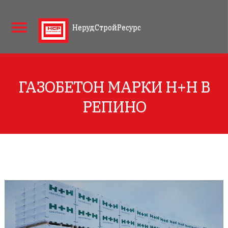
НерудСтройРесурс
ГАЗОБЕТОН МАРКИ Н+Н В
РЕПИНО