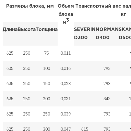
Размеры блока, мм
Объем
Транспортный вес пал
блока
кг
3
м
Длина
Высота
Толщина
SEVERIN
NORMAN
SKA
D300
D400
D50
625
250
75
0,011
625
250
100
0,016
793
625
250
150
0,023
793
625
250
200
0,031
843
625
250
250
0,039
793
625
250
300
0,047
615
793