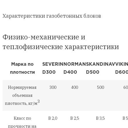
Характеристики газобетонных блоков
Физико-механические и
теплофизические характеристики
Марка по
SEVERIN
NORMAN
SKANDINAV
VIKI
плотности
D300
D400
D500
D60
Нормируемая
300
400
500
6
объемная
3
плотность, кг/м
Класс по
B 2,0
B 2,5
B 3,5
B 5
прочности на