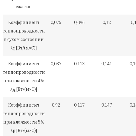
сжатие
Коэффициент
0,075
0,096
0,12
0,
теплопроводности
в сухом состоянии
λ
[Вт/(м×С)]
0
Коэффициент
0,087
0,113
0,141
0,1
теплопроводности
при влажности 4%
λ
[Вт/(м×С)]
А
Коэффициент
0,92
0,117
0,147
0,1
теплопроводности
при влажности 5%
λ
[Вт/(м×С)]
Б