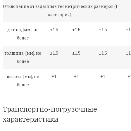
Отклонение от заданных геометрических размеров (I
категория):
длина, [мм], не
±1.5
±1.5
±1.5
±1
более
толщина, [мм], не
±1.5
±1.5
±1.5
±1
более
высота, [мм], не
±1
±1
±1
±
более
Транспортно-погрузочные
характеристики