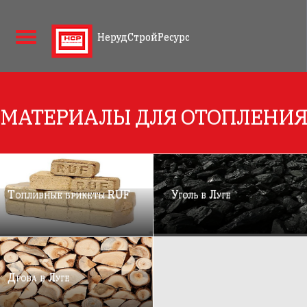
НерудСтройРесурс
МАТЕРИАЛЫ ДЛЯ ОТОПЛЕНИ
Топливные брикеты RUF
Уголь в Луге
Дрова в Луге